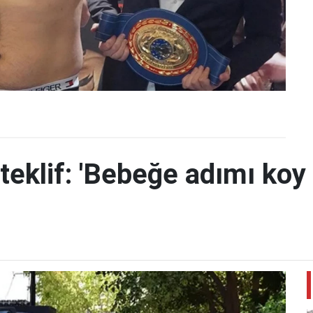
teklif: 'Bebeğe adımı koy 