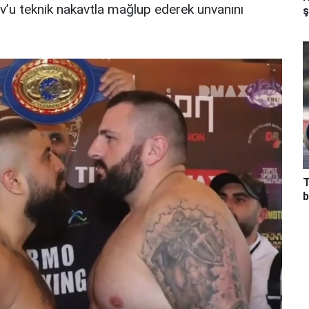
’u teknik nakavtla mağlup ederek unvanını
ş
T
b