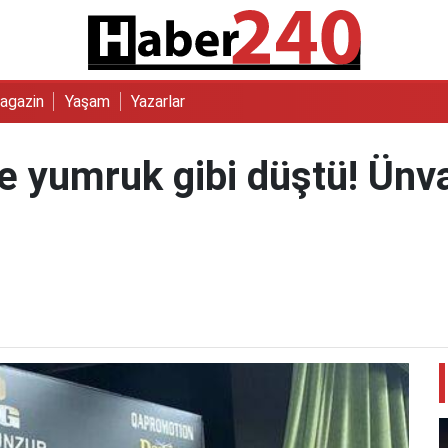
agazin
Yaşam
Yazarlar
 yumruk gibi düştü! Ünvan