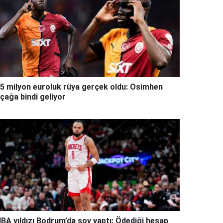
5 milyon euroluk rüya gerçek oldu: Osimhen
çağa bindi geliyor
BA yıldızı Bodrum’da şov yaptı: Ödediği hesap