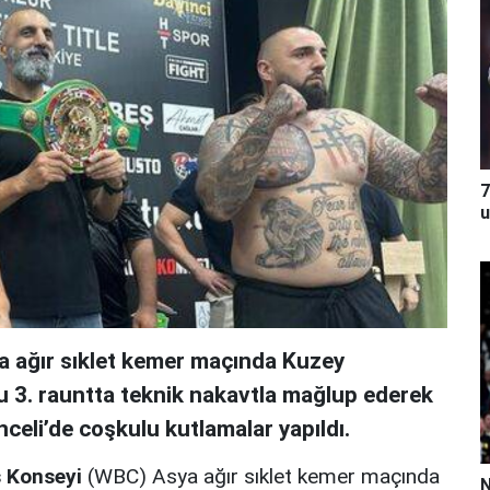
7
u
 ağır sıklet kemer maçında Kuzey
 3. rauntta teknik nakavtla mağlup ederek
eli’de coşkulu kutlamalar yapıldı.
 Konseyi
(WBC) Asya ağır sıklet kemer maçında
N