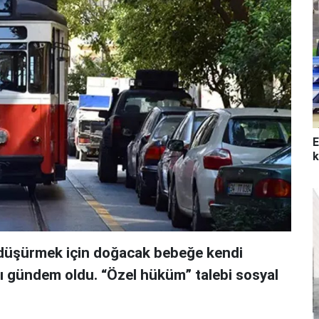
E
k
i düşürmek için doğacak bebeğe kendi
sı gündem oldu. “Özel hüküm” talebi sosyal