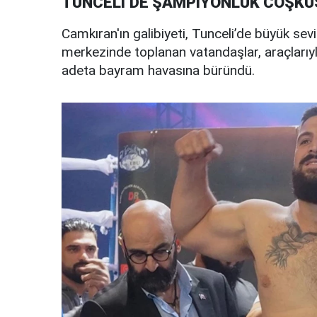
TUNCELİ’DE ŞAMPİYONLUK COŞKU
Camkıran'ın galibiyeti, Tunceli’de büyük se
merkezinde toplanan vatandaşlar, araçlarıyl
adeta bayram havasına büründü.