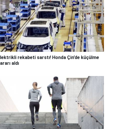
lektrikli rekabeti sarstı! Honda Çin’de küçülme
ararı aldı