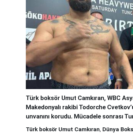
Türk boksör Umut Camkıran, WBC Asya
Makedonyalı rakibi Todorche Cvetkov’u
unvanını korudu. Mücadele sonrası Tunc
Türk boksör Umut Camkıran
,
Dünya Boks