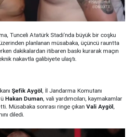
şma, Tunceli Atatürk Stadı’nda büyük bir coşku
nt üzerinden planlanan müsabaka, üçüncü rauntta
erken dakikalardan itibaren baskı kurarak maçın
knik nakavtla galibiyete ulaştı.
şkanı
Şefik Aygöl
, İl Jandarma Komutanı
rü
Hakan Duman
, vali yardımcıları, kaymakamlar
etti. Müsabaka sonrası ringe çıkan
Vali Aygöl
,
nı diledi.