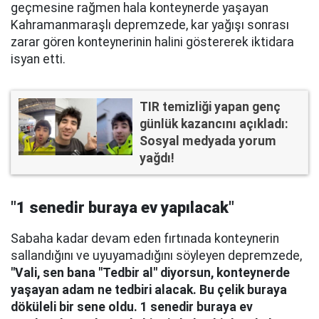
geçmesine rağmen hala konteynerde yaşayan
Kahramanmaraşlı depremzede, kar yağışı sonrası
zarar gören konteynerinin halini göstererek iktidara
isyan etti.
TIR temizliği yapan genç
günlük kazancını açıkladı:
Sosyal medyada yorum
yağdı!
"1 senedir buraya ev yapılacak"
Sabaha kadar devam eden fırtınada konteynerin
sallandığını ve uyuyamadığını söyleyen depremzede,
"Vali, sen bana "Tedbir al" diyorsun, konteynerde
yaşayan adam ne tedbiri alacak. Bu çelik buraya
döküleli bir sene oldu. 1 senedir buraya ev