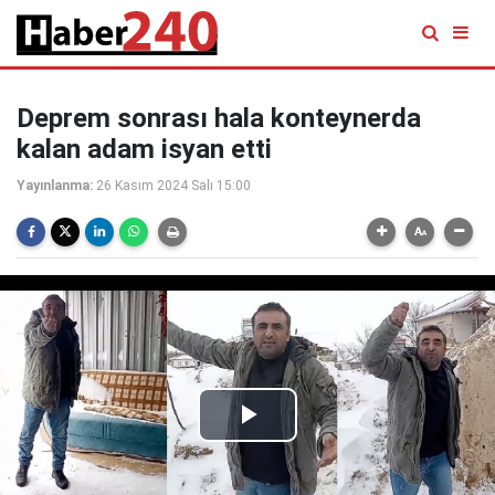
Deprem sonrası hala konteynerda
kalan adam isyan etti
Yayınlanma:
26 Kasım 2024 Salı 15:00
Play
Video