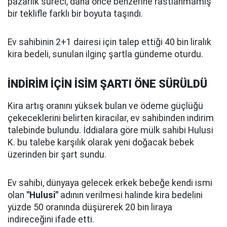
pazarlık süreci, daha önce benzerine rastlanmamış
bir teklifle farklı bir boyuta taşındı.
Ev sahibinin 2+1 dairesi için talep ettiği 40 bin liralık
kira bedeli, sunulan ilginç şartla gündeme oturdu.
İNDİRİM İÇİN İSİM ŞARTI ÖNE SÜRÜLDÜ
Kira artış oranını yüksek bulan ve ödeme güçlüğü
çekeceklerini belirten kiracılar, ev sahibinden indirim
talebinde bulundu. İddialara göre mülk sahibi Hulusi
K. bu talebe karşılık olarak yeni doğacak bebek
üzerinden bir şart sundu.
Ev sahibi, dünyaya gelecek erkek bebeğe kendi ismi
olan
"Hulusi"
adının verilmesi halinde kira bedelini
yüzde 50 oranında düşürerek 20 bin liraya
indireceğini ifade etti.