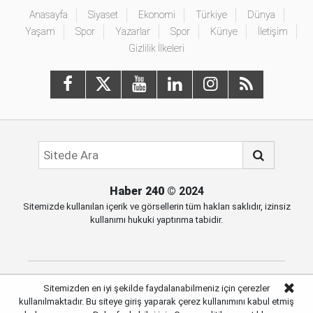
Anasayfa
Siyaset
Ekonomi
Türkiye
Dünya
Yaşam
Spor
Yazarlar
Spor
Künye
İletişim
Gizlilik İlkeleri
Haber 240
© 2024
Sitemizde kullanılan içerik ve görsellerin tüm hakları saklıdır, izinsiz
kullanımı hukuki yaptırıma tabidir.
Sitemizden en iyi şekilde faydalanabilmeniz için çerezler
Haber Portalı Yazılımı
kullanılmaktadır. Bu siteye giriş yaparak çerez kullanımını kabul etmiş