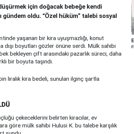
i düşürmek için doğacak bebeğe kendi
sı gündem oldu. “Özel hüküm” talebi sosyal
mtinde yaşanan bir kira uyuşmazlığı, konut
E
a dışı boyutları gözler önüne serdi. Mülk sahibi
r
ebek bekleyen çift arasındaki pazarlık süreci, daha
klı bir boyuta taşındı.
in liralık kira bedeli, sunulan ilginç şartla
LDÜ
lüğü çekeceklerini belirten kiracılar, ev
ara göre mülk sahibi Hulusi K. bu talebe karşılık
rt sundu.