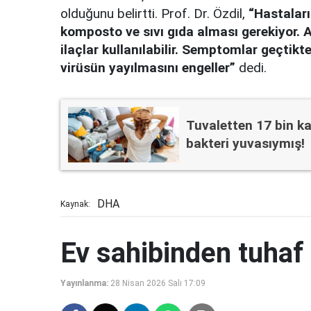
olduğunu belirtti. Prof. Dr. Özdil,
“Hastaları
komposto ve sıvı gıda alması gerekiyor. A
ilaçlar kullanılabilir. Semptomlar geçtik
virüsün yayılmasını engeller”
dedi.
Tuvaletten 17 bin ka
bakteri yuvasıymış!
DHA
Kaynak:
Ev sahibinden tuhaf 
Yayınlanma:
28 Nisan 2026 Salı 17:09