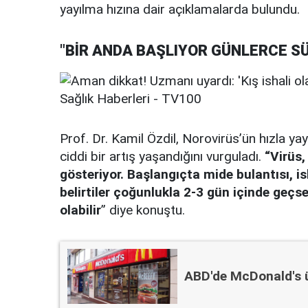
yayılma hızına dair açıklamalarda bulundu.
"BİR ANDA BAŞLIYOR GÜNLERCE S
Prof. Dr. Kamil Özdil, Norovirüs’ün hızla ya
ciddi bir artış yaşandığını vurguladı.
“Virüs,
gösteriyor. Başlangıçta mide bulantısı, is
belirtiler çoğunlukla 2-3 gün içinde geçse
olabilir
” diye konuştu.
ABD'de McDonald's ürü