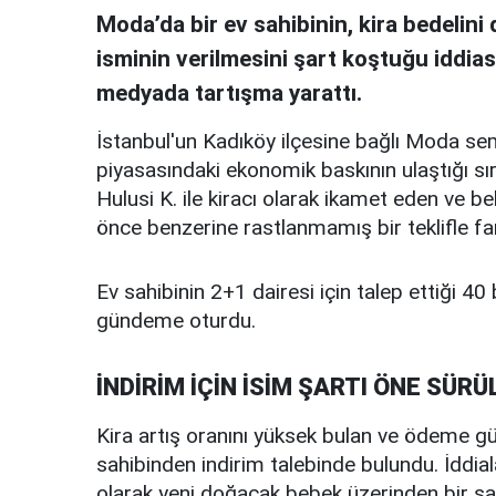
Moda’da bir ev sahibinin, kira bedelin
isminin verilmesini şart koştuğu iddia
medyada tartışma yarattı.
İstanbul'un Kadıköy ilçesine bağlı Moda se
piyasasındaki ekonomik baskının ulaştığı sır
Hulusi K. ile kiracı olarak ikamet eden ve b
önce benzerine rastlanmamış bir teklifle far
Ev sahibinin 2+1 dairesi için talep ettiği 40 b
gündeme oturdu.
İNDİRİM İÇİN İSİM ŞARTI ÖNE SÜRÜ
Kira artış oranını yüksek bulan ve ödeme güç
sahibinden indirim talebinde bulundu. İddial
olarak yeni doğacak bebek üzerinden bir şa