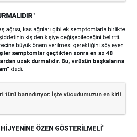
URMALIDIR"
aş ağrısı, kas ağrıları gibi ek semptomlarla birlikte
ddetinin kişiden kişiye değişebileceğini belirtti.
ürecine büyük önem verilmesi gerektiğini söyleyen
şiler semptomlar geçtikten sonra en az 48
lardan uzak durmalıdır. Bu, virüsün başkalarına
lem”
dedi.
ri türü barındırıyor: İşte vücudumuzun en kirli
Z HİJYENİNE ÖZEN GÖSTERİLMELİ"