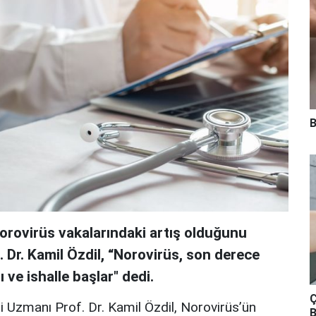
B
 norovirüs vakalarındaki artış olduğunu
 Dr. Kamil Özdil, “Norovirüs, son derece
ı ve ishalle başlar" dedi.
Ç
i Uzmanı Prof. Dr. Kamil Özdil, Norovirüs’ün
B