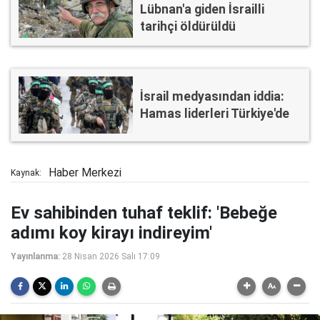
Lübnan'a giden İsrailli
tarihçi öldürüldü
İsrail medyasından iddia:
Hamas liderleri Türkiye'de
Haber Merkezi
Kaynak:
Ev sahibinden tuhaf teklif: 'Bebeğe
adımı koy kirayı indireyim'
Yayınlanma:
28 Nisan 2026 Salı 17:09