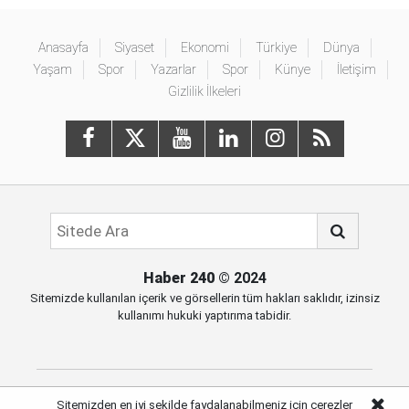
Anasayfa
Siyaset
Ekonomi
Türkiye
Dünya
Yaşam
Spor
Yazarlar
Spor
Künye
İletişim
Gizlilik İlkeleri
Haber 240
© 2024
Sitemizde kullanılan içerik ve görsellerin tüm hakları saklıdır, izinsiz
kullanımı hukuki yaptırıma tabidir.
Sitemizden en iyi şekilde faydalanabilmeniz için çerezler