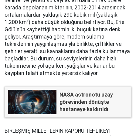
nehirler ve yeraltı su kaynakları dahil olmak üzere
karada depolanan miktarının, 2002-2014 arasındaki
ortalamalardan yaklaşık 290 kübik mil (yaklaşık
1.200 km³) daha düşük olduğunu belirtiyor. Bu, Erie
Gölü'nün kaybettiği hacmin iki buçuk katına denk
geliyor. Araştırmaya göre, modern sulama
tekniklerinin yaygınlaşmasıyla birlikte, çiftlikler ve
şehirler yeraltı su kaynaklarını daha fazla kullanmaya
başladılar. Bu durum, su seviyelerinin daha hızlı
tükenmesine yol açarken, yağışlar ve karlar bu
kayıpları telafi etmekte yetersiz kalıyor.
NASA astronotu uzay
görevinden dönüşte
hastaneye kaldırıldı
BİRLEŞMİŞ MİLLETLERİN RAPORU TEHLİKEYİ