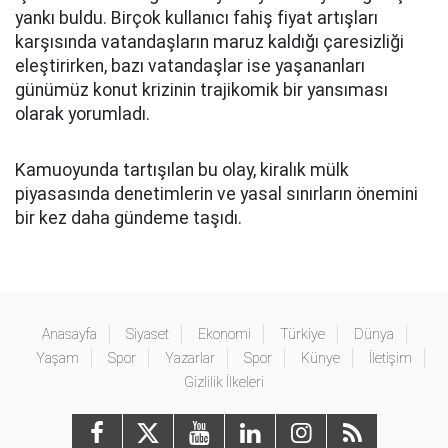
yankı buldu. Birçok kullanıcı fahiş fiyat artışları
karşısında vatandaşların maruz kaldığı çaresizliği
eleştirirken, bazı vatandaşlar ise yaşananları
günümüz konut krizinin trajikomik bir yansıması
olarak yorumladı.
Kamuoyunda tartışılan bu olay, kiralık mülk
piyasasında denetimlerin ve yasal sınırların önemini
bir kez daha gündeme taşıdı.
Anasayfa
Siyaset
Ekonomi
Türkiye
Dünya
Yaşam
Spor
Yazarlar
Spor
Künye
İletişim
Gizlilik İlkeleri