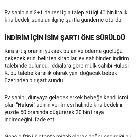
Ev sahibinin 2+1 dairesi için talep ettiği 40 bin liralık
kira bedeli, sunulan ilginç şartla gündeme oturdu.
İNDİRİM İÇİN İSİM ŞARTI ÖNE SÜRÜLDÜ
Kira artış oranını yüksek bulan ve ödeme güçlüğü
çekeceklerini belirten kiracılar, ev sahibinden indirim
talebinde bulundu. İddialara göre mülk sahibi Hulusi
K. bu talebe karşılık olarak yeni doğacak bebek
üzerinden bir şart sundu.
Ev sahibi, dünyaya gelecek erkek bebeğe kendi ismi
olan
"Hulusi"
adının verilmesi halinde kira bedelini
yüzde 50 oranında düşürerek 20 bin liraya
indireceğini ifade etti.
Genç çiftin ilk etapta mizah olarak değerlendirdiği bu