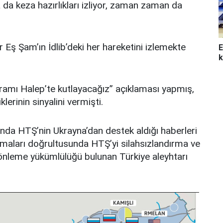
 da keza hazırlıkları izliyor, zaman zaman da
ir Eş Şam’ın İdlib’deki her hareketini izlemekte
E
k
yramı Halep’te kutlayacağız” açıklaması yapmış,
lerinin sinyalini vermişti.
da HTŞ’nin Ukrayna’dan destek aldığı haberleri
maları doğrultusunda HTŞ’yi silahsızlandırma ve
ı önleme yükümlülüğü bulunan Türkiye aleyhtarı