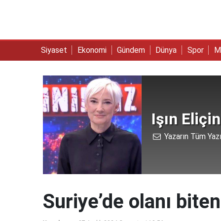
Siyaset
Ekonomi
Gündem
Dünya
Spor
M
Işın Eliçin
Yazarın Tüm Yazı
Suriye’de olanı bite