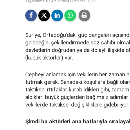
Yayınlanma:
07 Aralık 2024 Cumartesi 10:56
Suriye, Ortadoğu’daki güç dengeleri açısı
geleceğini şekillendirmede söz sahibi olmak
devletlerin doğrudan ya da dolaylı ilişkide 
(küçük aktörler) var.
Cepheyi anlamak için vekillerin her zaman ha
tutmak gerek. Sahadaki koşullara bağlı olara
taktiksel ittifaklar kurabildikleri gibi, ta
aldıkları büyük güçlerden bağımsız adımlar d
vekillerde taktiksel değişikliklere gidebiliyor.
Şimdi bu aktörleri ana hatlarıyla sıralaya