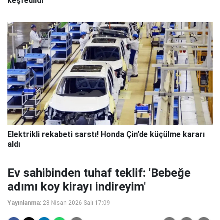
keşfedildi
Elektrikli rekabeti sarstı! Honda Çin’de küçülme kararı
aldı
Ev sahibinden tuhaf teklif: 'Bebeğe
adımı koy kirayı indireyim'
Yayınlanma:
28 Nisan 2026 Salı 17:09