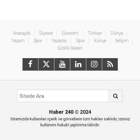
Anasayfa
Siyaset
Ekonomi
Türkiye
Dünya
Yaşam
Spor
Yazarlar
Spor
Künye
İletişim
Gizlilik İlkeleri
Haber 240
© 2024
Sitemizde kullanılan içerik ve görsellerin tüm hakları saklıdır, izinsiz
kullanımı hukuki yaptırıma tabidir.