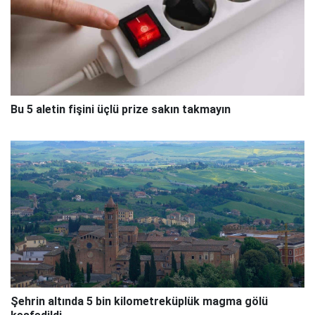
Bu 5 aletin fişini üçlü prize sakın takmayın
Şehrin altında 5 bin kilometreküplük magma gölü