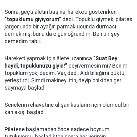
Sonra, geçti âletin başına, hareketi gösterirken
“topuklumu giyiyorum”
dedi. Topuklu giymek, pilates
jargonunda bir ayağın parmak ucunda durması
demekmiş, bunu da o gün öğrendim. Ben bir şey
demedim tabii.
Hareketi yapmak için âlete uzanınca
“Suat Bey
haydi, topuklunuzu giyin!”
deyivermesin mi? Benim
topuklum yok, dedim. Var, dedi. Aldı bileğimi büktü,
yerleştirdi. Şimdi makineyi itin, deyip onikiden geri
saymaya başladı.
Senelerin rehavetine alışan kaslarım için ölümcül bir
kan akışı başladı.
Pilatese başlamadan önce sadece boynum
tutuluyordu, başladıktan sonra her yerimin