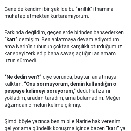
Gene de kendimi bir şekilde bu “
erillik
” ithamına
muhatap etmekten kurtaramıyorum.
Farkında değildim, geçenlerde birinden bahsederken
“karı”
demişim. Ben anlatmaya devam ediyordum
ama Narin’in ruhunun çoktan karşılıklı oturduğumuz
kanepeyi terk edip bana savaş açtığını anlamam
uzun sürmedi.
“Ne dedin sen?”
diye sorunca, baştan anlatmaya
kalktım.
“Onu sormuyorum, demin kullandığın o
pespaye kelimeyi soruyorum,”
dedi. Hafızamı
yokladım, aradım taradım, ama bulamadım. Meğer
ağzımdan o melun kelime çıkmış.
Şimdi böyle yazınca benim bile Narin’e hak veresim
geliyor ama gündelik konuşma içinde bazen
“karı”
ya