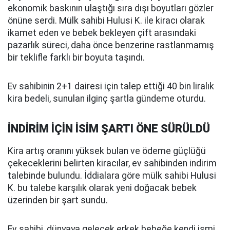
ekonomik baskının ulaştığı sıra dışı boyutları gözler
önüne serdi. Mülk sahibi Hulusi K. ile kiracı olarak
ikamet eden ve bebek bekleyen çift arasındaki
pazarlık süreci, daha önce benzerine rastlanmamış
bir teklifle farklı bir boyuta taşındı.
Ev sahibinin 2+1 dairesi için talep ettiği 40 bin liralık
kira bedeli, sunulan ilginç şartla gündeme oturdu.
İNDİRİM İÇİN İSİM ŞARTI ÖNE SÜRÜLDÜ
Kira artış oranını yüksek bulan ve ödeme güçlüğü
çekeceklerini belirten kiracılar, ev sahibinden indirim
talebinde bulundu. İddialara göre mülk sahibi Hulusi
K. bu talebe karşılık olarak yeni doğacak bebek
üzerinden bir şart sundu.
Ev sahibi, dünyaya gelecek erkek bebeğe kendi ismi