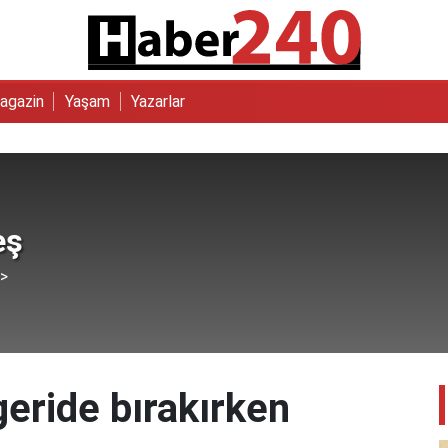
agazin
Yaşam
Yazarlar
eş
 >
geride bırakırken