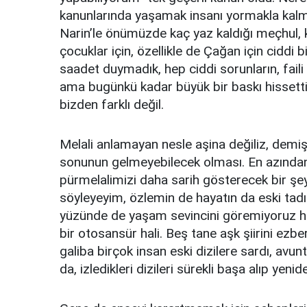
kanunlarında yaşamak insanı yormakla kalmıy
Narin’le önümüzde kaç yaz kaldığı meçhul, k
çocuklar için, özellikle de Çağan için ciddi
saadet duymadık, hep ciddi sorunların, faili 
ama bugünkü kadar büyük bir baskı hissetti
bizden farklı değil.
Melali anlamayan nesle aşina değiliz, demiş
sonunun gelmeyebilecek olması. En azından
pürmelalimizi daha sarih gösterecek bir şe
söyleyeyim, özlemin de hayatın da eski tadı
yüzünde de yaşam sevincini göremiyoruz han
bir otosansür hali. Beş tane aşk şiirini ez
galiba birçok insan eski dizilere sardı, avunt
da, izledikleri dizileri sürekli başa alıp yenid