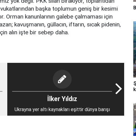
z yok değil. PKK silah bırakıyor, toplantıdan
B
ca avukatlarından başka toplumun geniş bir kesimi
or. Orman kanunlarının galebe çalmaması için
; kavuşmanın, güllacın, iftarın, sıcak pidenin,
in alın işte bir sebep daha.
Ş
k
İlker Yıldız
Ukrayna yer altı kaynakları eşittir dünya barışı