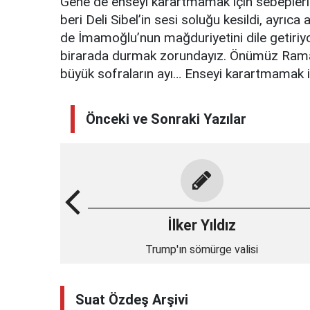
Gene de enseyi karartmamak için sebeplerimi
beri Deli Sibel’in sesi soluğu kesildi, ayrı
de İmamoğlu’nun mağduriyetini dile getiriy
birarada durmak zorundayız. Önümüz Ramazan
büyük sofraların ayı… Enseyi karartmamak iç
Önceki ve Sonraki Yazılar
İlker Yıldız
Trump'ın sömürge valisi
Suat Özdeş Arşivi