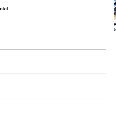
olat
E
k