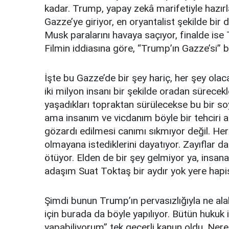
kadar. Trump, yapay zekâ marifetiyle hazı
Gazze’ye giriyor, en oryantalist şekilde bir d
Musk paralarını havaya saçıyor, finalde is
Filmin iddiasına göre, “Trump’ın Gazze’si” b
İşte bu Gazze’de bir şey hariç, her şey olac
iki milyon insanı bir şekilde oradan sürecekle
yaşadıkları topraktan sürülecekse bu bir 
ama insanım ve vicdanım böyle bir tehciri 
gözardı edilmesi canımı sıkmıyor değil. He
olmayana istediklerini dayatıyor. Zayıflar 
ötüyor. Elden de bir şey gelmiyor ya, insan
adaşım Suat Toktaş bir aydır yok yere hapi
Şimdi bunun Trump’ın pervasızlığıyla ne alak
için burada da böyle yapılıyor. Bütün hukuk 
yapabiliyorum” tek geçerli kanun oldu. Ner